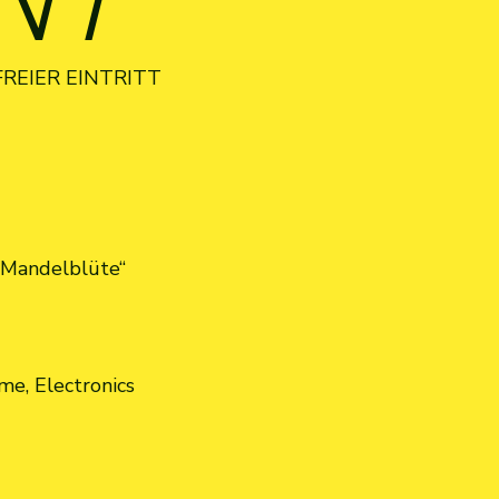
ENT
FREIER EINTRITT
 Mandelblüte“
me, Electronics