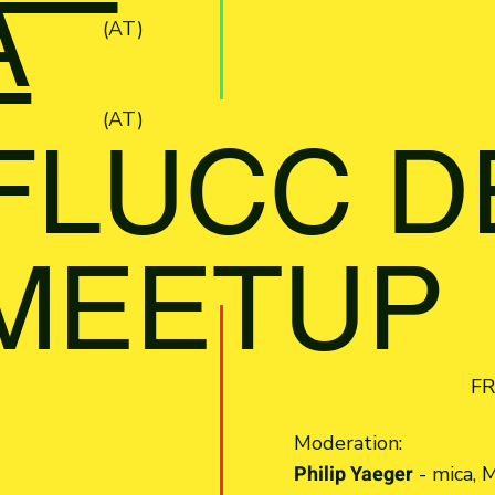
A
(AT)
(AT)
 FLUCC D
 MEETUP
FR
Moderation:
Philip Yaeger
- mica, 