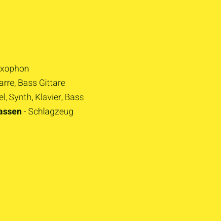
axophon
tarre, Bass Gittare
el, Synth, Klavier, Bass
assen
- Schlagzeug