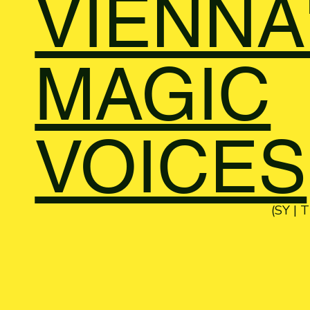
VIENNA
MAGIC
VOICES
(SY | T