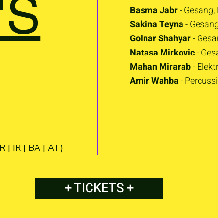
'S
Basma Jabr
- Gesang,
Sakina Teyna
- Gesan
Golnar Shahyar
- Gesan
Natasa Mirkovic
- Ges
Mahan Mirarab
- Elekt
Amir Wahba
- Percuss
R | IR | BA | AT)
+ TICKETS +