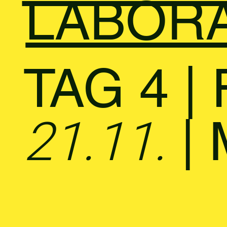
LABOR
TAG 4 |
21.11.
|