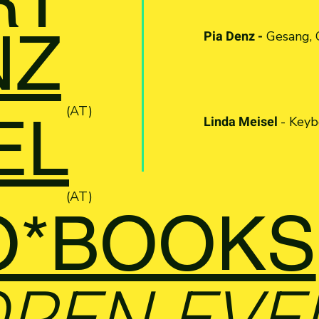
RT
NZ
Pia Denz -
Gesang, G
(AT)
EL
Linda Meisel
- Keyb
(AT)
O*BOOKS