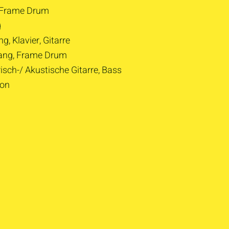
 Frame Drum
g
g, Klavier, Gitarre
ang, Frame Drum
risch-/ Akustische Gitarre, Bass
ion