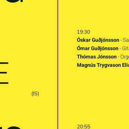
19:30
Óskar Guðjónsson
- S
Ómar Guðjónsson
- Gi
E
Thómas Jónsson
- Org
Magnús Trygvason Eli
(IS)
20:55