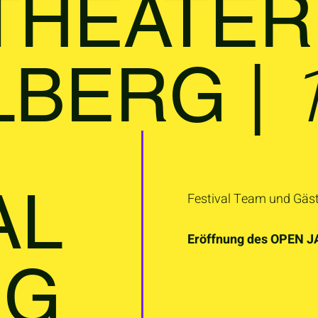
 THEATE
LBERG |
AL
Festival Team und Gäs
Eröffnung des OPEN 
NG